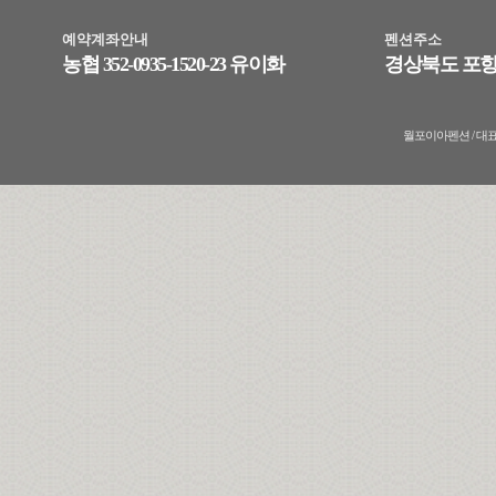
예약계좌안내
펜션주소
농협 352-0935-1520-23 유이화
경상북도 포항
월포이아펜션 / 대표