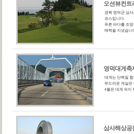
오션뷰컨트
경북 영덕군 삼사
코스입니다.
푸른 바다를 조망
매력을 지녔습니
영덕대게축
대게는 단백질 함
부드러운 게살은 
4월은 대게 속이
삼사해상공