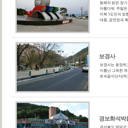
동해의 맑은 정기
아름다워 주말은 
이북 5도민의 망
대종, 공연장과 
보경사
보경사는 웅장하고
이름난 그윽한 계
토속음식단지(먹거
경보화석박
경상북도 영덕군 