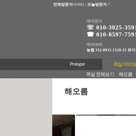
전체방문자
61992
|
오늘방문자
7
예약문의
☏ 010-3025
-359
☎ 010-8597-759
예약계좌
농협 352-0935-1520-23 유
Prologue
객실 미리
객실 전체보기
해오름
해오름