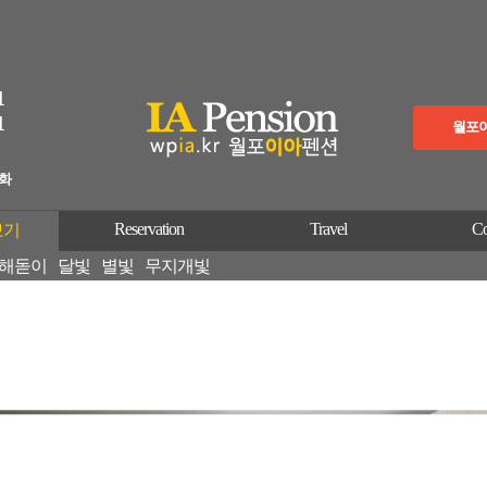
1
1
월포
이화
Reservation
Travel
C
보기
해돋이
달빛
별빛
무지개빛