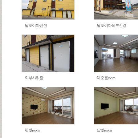
월포이아펜션
월포이아외부전경
외부샤워장
해오름room
햇빛room
달빛room