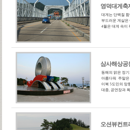
영덕대게축
대게는 단백질 함
부드러운 게살은 
4월은 대게 속이
삼사해상공
동해의 맑은 정기
아름다워 주말은 
이북 5도민의 망
대종, 공연장과 
오션뷰컨트