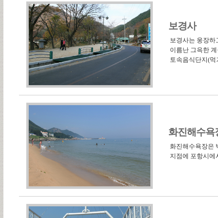
보경사
보경사는 웅장하고
이름난 그윽한 계
토속음식단지(먹거
화진해수욕
화진해수욕장은 백사
지점에 포항시에서