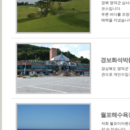
경북 영덕군 삼사
코스입니다.
푸른 바다를 조망
매력을 지녔습니
경보화석박
경상북도 영덕군 
관으로 개인수집가인
월포해수욕
저희 월포이아펜션
갈 수 있습니다.