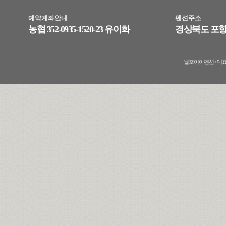
예약계좌안내
펜션주소
농협 352-0935-1520-23 유이화
경상북도 포항
월포이아펜션 / 대표