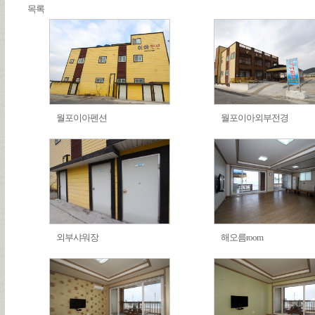
목록
월포이아펜션
월포이아외부전경
외부샤워장
해오름room