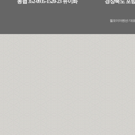
농협 352-0935-1520-23 유이화
경상북도 포항
월포이아펜션 / 대표